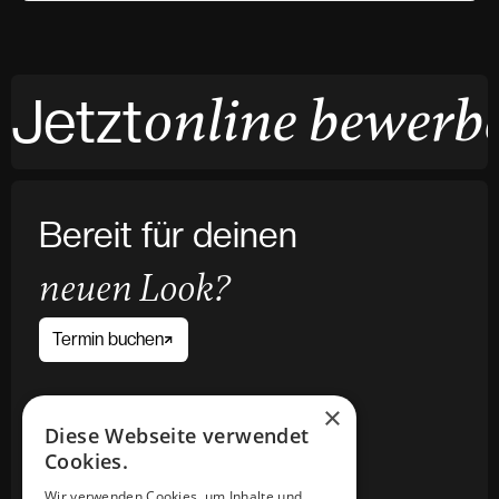
online bewerb
Jetzt
Bereit für deinen
neuen Look?
Termin buchen
×
Links
Diese Webseite verwendet
About
About
Cookies.
Service
Service
Wir verwenden Cookies, um Inhalte und