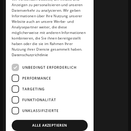
Anzeigen zu personalisieren und unseren
Jobs
Jobs
Datenverkehr zu analysieren. Wir geben
Shop
Shop
Informationen über Ihre Nutzung unserer
Website auch an unsere Werbe- und
Kontakt
Kontakt
Analysepartner weiter, die diese
HeadSpa
HeadSpa
möglicherweise mit anderen Informationen
kombinieren, die Sie ihnen bereitgestellt
haben oder die sie im Rahmen Ihrer
Nutzung ihrer Dienste gesammelt haben.
Rechtliches
Datenschutzrichtlinie
Impressum
Impressum
Datenschutz
Datenschutz
UNBEDINGT ERFORDERLICH
AGB
AGB
PERFORMANCE
TARGETING
Social
FUNKTIONALITÄT
UNKLASSIFIZIERTE
ALLE AKZEPTIEREN